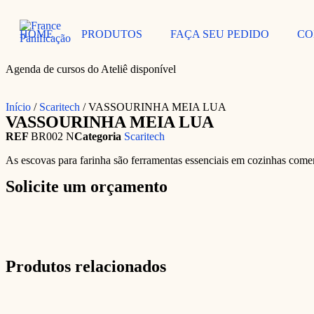
HOME
PRODUTOS
FAÇA SEU PEDIDO
CO
Agenda de cursos do Ateliê disponível
Início
/
Scaritech
/ VASSOURINHA MEIA LUA
VASSOURINHA MEIA LUA
REF
BR002 N
Categoria
Scaritech
As escovas para farinha são ferramentas essenciais em cozinhas comerc
Solicite um orçamento
Produtos relacionados