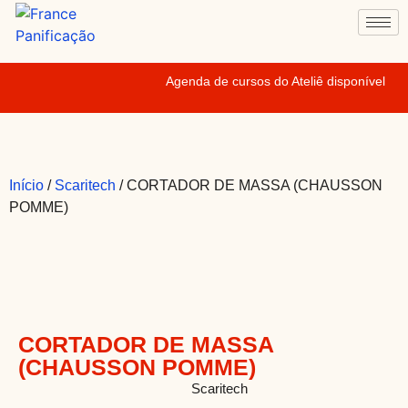
Agenda de cursos do Ateliê disponível
Início
/
Scaritech
/ CORTADOR DE MASSA (CHAUSSON
POMME)
CORTADOR DE MASSA
(CHAUSSON POMME)
CORTCHAUSSON N
Categoria
Scaritech