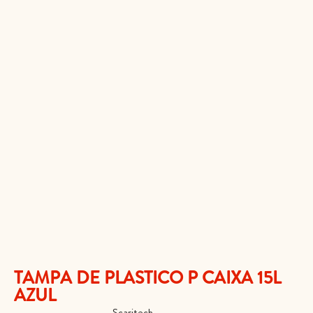
TAMPA DE PLASTICO P CAIXA 15L
AZUL
AC023CBLE N
Categoria
Scaritech