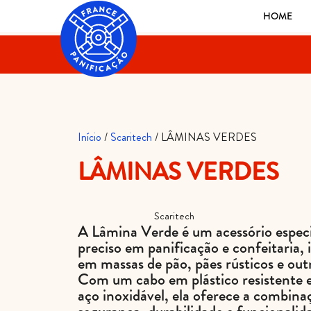
HOME
Início
/
Scaritech
/ LÂMINAS VERDES
LÂMINAS VERDES
REF
GR2002S N
Categoria
Scaritech
A Lâmina Verde é um acessório especi
preciso em panificação e confeitaria, i
em massas de pão, pães rústicos e out
Com um cabo em plástico resistente 
aço inoxidável, ela oferece a combina