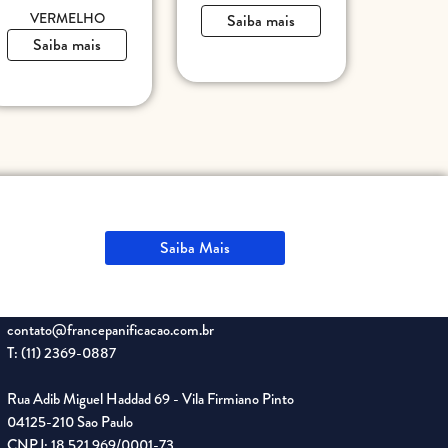
VERMELHO
Saiba mais
Saiba mais
Saiba Mais
contato@francepanificacao.com.br
T: (11) 2369-0887
Rua Adib Miguel Haddad 69 - Vila Firmiano Pinto
04125-210 Sao Paulo
CNPJ: 18.521.969/0001-73