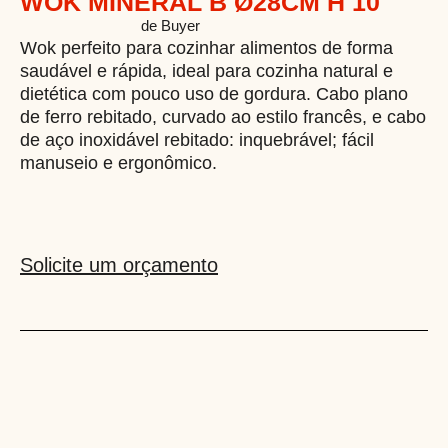
WOK MINERAL B Ø28CM H 10
WOKMB28
Categoria
de Buyer
Wok perfeito para cozinhar alimentos de forma
saudável e rápida, ideal para cozinha natural e
dietética com pouco uso de gordura. Cabo plano
de ferro rebitado, curvado ao estilo francês, e cabo
de aço inoxidável rebitado: inquebrável; fácil
manuseio e ergonômico.
Solicite um orçamento