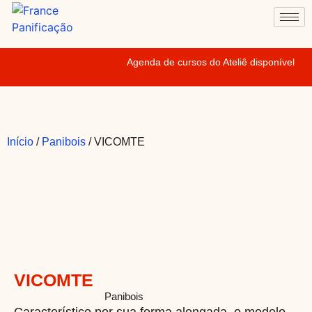
Agenda de cursos do Ateliê disponível
Início
/
Panibois
/ VICOMTE
VICOMTE
VICOMTE N
Categoria
Panibois